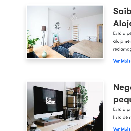
Saib
Alo
Está a p
alojamen
reclamaç
Ver Mais
Negó
pequ
Está à p
lista de
Ver Mais