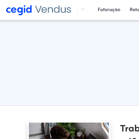
Faturação
Ret
PT
Trab