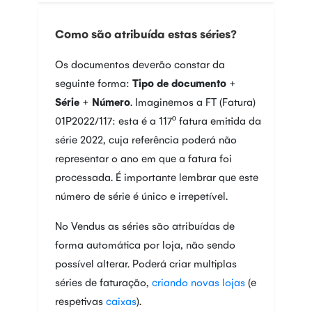
Como são atribuída estas séries?
Os documentos deverão constar da
seguinte forma:
Tipo de documento
+
Série
+
Número
. Imaginemos a FT (Fatura)
01P2022/117: esta é a 117º fatura emitida da
série 2022, cuja referência poderá não
representar o ano em que a fatura foi
processada. É importante lembrar que este
número de série é único e irrepetível.
No Vendus as séries são atribuídas de
forma automática por loja, não sendo
possível alterar. Poderá criar multiplas
séries de faturação,
criando novas lojas
(e
respetivas
caixas
).