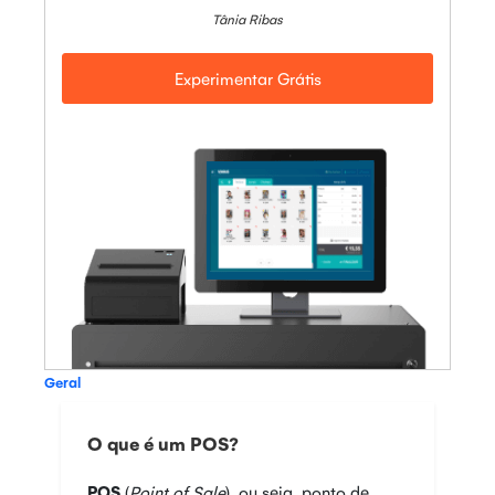
Tânia Ribas
Experimentar Grátis
Geral
O que é um POS?
POS
(
Point of Sale
), ou seja, ponto de