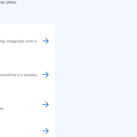
r úteis.
ay. Integrado com o
bancárias e o acesso,
es.