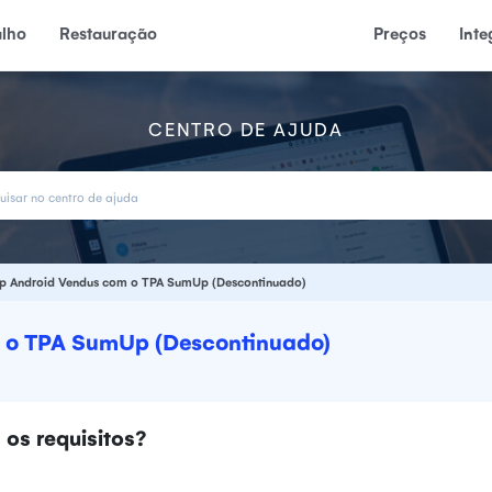
alho
Restauração
Preços
Int
CENTRO DE AJUDA
pp Android Vendus com o TPA SumUp (Descontinuado)
m o TPA SumUp (Descontinuado)
 os requisitos?