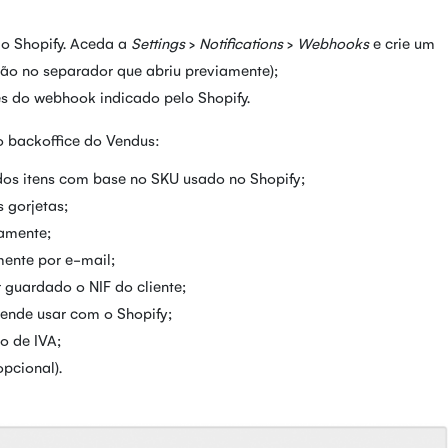
do Shopify. Aceda a
Settings
>
Notifications
>
Webhooks
e crie um
ão no separador que abriu previamente);
s do webhook indicado pelo Shopify.
o backoffice do Vendus:
 dos itens com base no SKU usado no Shopify;
s gorjetas;
camente;
mente por e-mail;
 guardado o NIF do cliente;
tende usar com o Shopify;
to de IVA;
opcional).