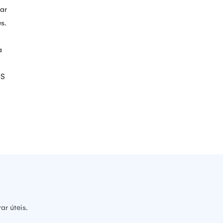
rar
s.
a
OS
r úteis.