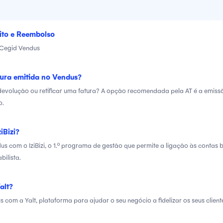
ito e Reembolso
 Cegid Vendus
ura emitida no Vendus?
 devolução ou retificar uma fatura? A opção recomendada pela AT é a emiss
o.
iBizi?
s com o IziBizi, o 1.º programa de gestão que permite a ligação às contas 
bilista.
alt?
 com a Yalt, plataforma para ajudar o seu negócio a fidelizar os seus client