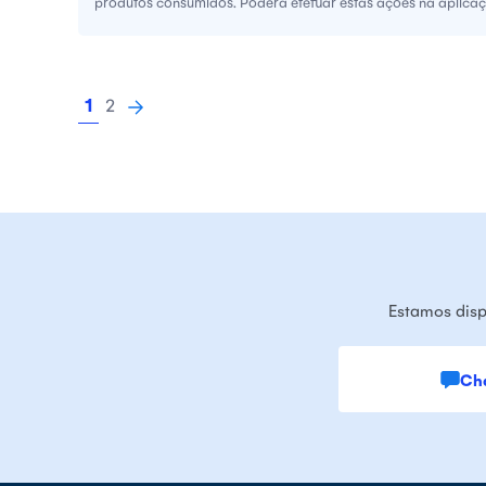
produtos consumidos. Poderá efetuar estas ações na aplicaçã
1
2
Estamos disp
Ch