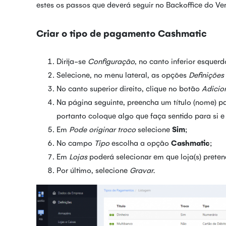
estes os passos que deverá seguir no Backoffice do Ve
Criar o tipo de pagamento Cashmatic
Dirija-se
Configuração
, no canto inferior esquer
Selecione, no menu lateral, as opções
Definições
No canto superior direito, clique no botão
Adicio
Na página seguinte, preencha um título (nome) 
portanto coloque algo que faça sentido para si e 
Em
Pode originar troco
selecione
Sim
;
No campo
Tipo
escolha a opção
Cashmatic
;
Em
Lojas
poderá selecionar em que loja(s) preten
Por último, selecione
Gravar
.