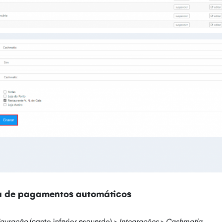
a de pagamentos automáticos
iguração
(canto inferior esquerdo) >
Integrações
>
Cashmatic
;