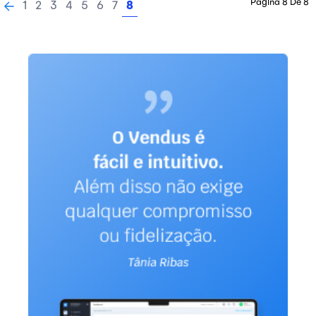
Página 8 De 8
1
2
3
4
5
6
7
8