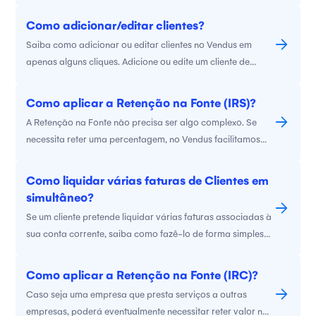
Como adicionar/editar clientes?
Saiba como adicionar ou editar clientes no Vendus em
apenas alguns cliques. Adicione ou edite um cliente de
forma rápida e simples.
Como aplicar a Retenção na Fonte (IRS)?
A Retenção na Fonte não precisa ser algo complexo. Se
necessita reter uma percentagem, no Vendus facilitamos
esse trabalho. Com apenas 3 passos poderá indicar que
faz retenção e associar a mesma ao seu cliente. Saiba
Como liquidar várias faturas de Clientes em
como poderá fazê-lo e do que se trata afinal a Retenção
simultâneo?
na Fonte.
Se um cliente pretende liquidar várias faturas associadas à
sua conta corrente, saiba como fazê-lo de forma simples
no Vendus.
Como aplicar a Retenção na Fonte (IRC)?
Caso seja uma empresa que presta serviços a outras
empresas, poderá eventualmente necessitar reter valor na