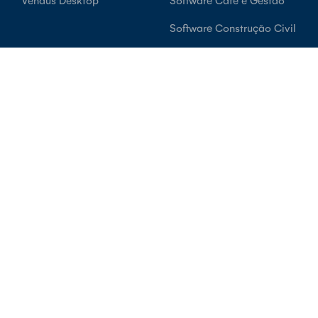
Software Construção Civil
Software Clínicas de
Saúde
Software Imobiliárias
Software Pequenos
Negócios
Suporte
Conta
Blog
Login
Centro de Ajuda
Criar Conta Grátis
Sobre Nós
Termos e Condições
API
Política de Privacidade