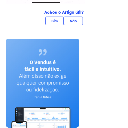
Achou o Artigo útil?
Sim
Não