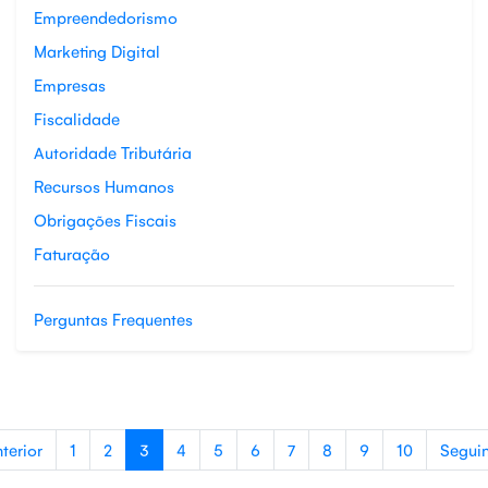
Empreendedorismo
Marketing Digital
Empresas
Fiscalidade
Autoridade Tributária
Recursos Humanos
Obrigações Fiscais
Faturação
Perguntas Frequentes
terior
1
2
3
4
5
6
7
8
9
10
Segui