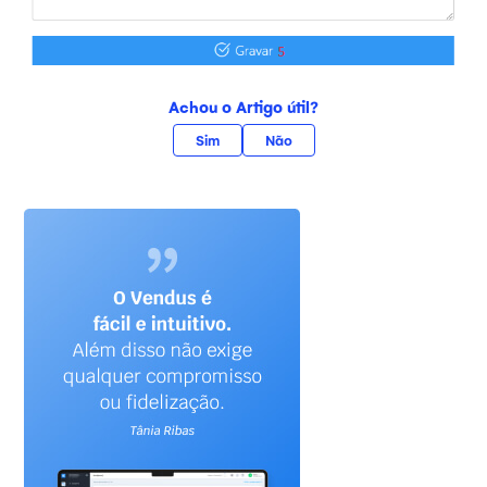
Achou o Artigo útil?
Sim
Não