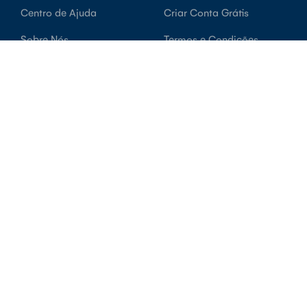
Centro de Ajuda
Criar Conta Grátis
Sobre Nós
Termos e Condições
API
Política de Privacidade
Contactos
Proteção de Dados
Livro de Reclamações