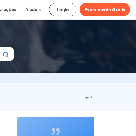
egrações
Ajuda
Login
Experimente Grátis
Voltar
r