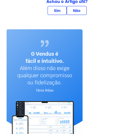
Achou o Artigo útil?
Sim
Não