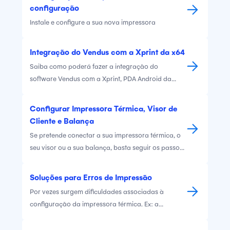
configuração
Instale e configure a sua nova impressora
Integração do Vendus com a Xprint da x64
Saiba como poderá fazer a integração do
software Vendus com a Xprint, PDA Android da
x64.
Configurar Impressora Térmica, Visor de
Cliente e Balança
Se pretende conectar a sua impressora térmica, o
seu visor ou a sua balança, basta seguir os passos
que indicamos. Através da aplicação Vendus
Dispositivos, poderá de modo simples e rápido
Soluções para Erros de Impressão
conectar e começar a utilizar de imediato os seus
Por vezes surgem dificuldades associadas à
dispositivos.
configuração da impressora térmica. Ex: a
impressora não imprime, a gaveta não abre, muito
papel impresso. Queremos simplificar o processo.