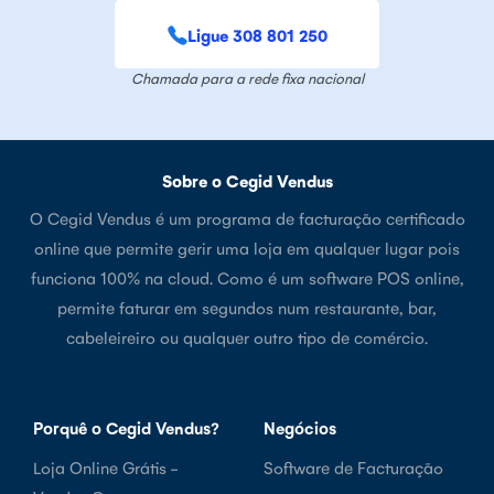
Ligue 308 801 250
Chamada para a rede fixa nacional
Sobre o Cegid Vendus
O Cegid Vendus é um programa de facturação certificado
online que permite gerir uma loja em qualquer lugar pois
funciona 100% na cloud. Como é um software POS online,
permite faturar em segundos num restaurante, bar,
cabeleireiro ou qualquer outro tipo de comércio.
Porquê o Cegid Vendus?
Negócios
Loja Online Grátis -
Software de Facturação