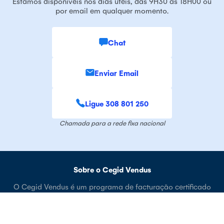
Estamos disponíveis nos dias úteis, das 9H30 às 18H00 ou
por email em qualquer momento.
Chat
Enviar Email
Ligue 308 801 250
Chamada para a rede fixa nacional
Sobre o Cegid Vendus
O Cegid Vendus é um programa de facturação certificado
online que permite gerir uma loja em qualquer lugar pois
funciona 100% na cloud. Como é um software POS online,