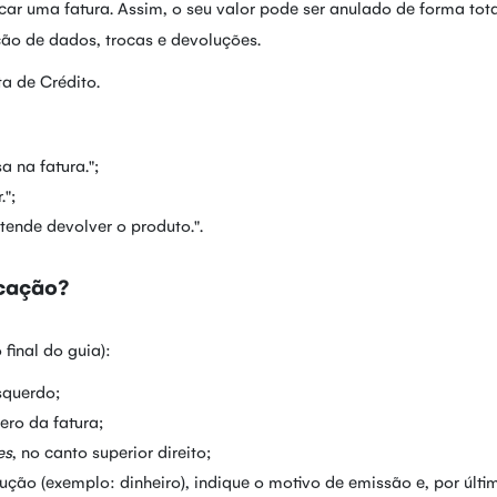
car uma fatura. Assim, o seu valor pode ser anulado de forma tot
ção de dados, trocas e devoluções.
ta de Crédito.
 na fatura.";
.";
tende devolver o produto.".
icação?
final do guia):
squerdo;
ero da fatura;
es
, no canto superior direito;
ção (exemplo: dinheiro), indique o motivo de emissão e, por últi