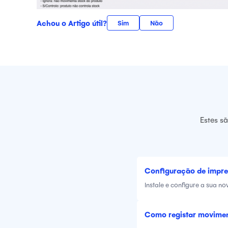
Achou o Artigo útil?
Sim
Não
Estes s
Configuração de impre
Instale e configure a sua n
Como registar movime