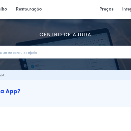
alho
Restauração
Preços
Int
CENTRO DE AJUDA
pp?
na App?