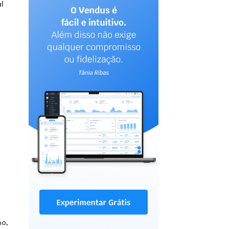
al
mo,