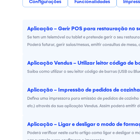
Configurações
Funcionalidades
Impress
Aplicação - Gerir POS para restauração no s
Se tem um telemóvel ou tablet e pretende gerir o seu restaur
Poderá faturar, gerir salas/mesas, emitir consultas de mesa, d
Aplicação Vendus - Utilizar leitor código de
Saiba como utilizar o seu leitor código de barras (USB ou 
Aplicação - Impressão de pedidos de cozinha 
Defina uma impressora para emissão de pedidos de cozinha e
etc.) através da sua aplicação Vendus. Assim poderá emitir 
específica em cada uma das vendas/pedidos emitidos.
Aplicação - Ligar e desligar o modo de form
Poderá verificar neste curto artigo como ligar e desligar o 
por exemplo para configurar a impressão.