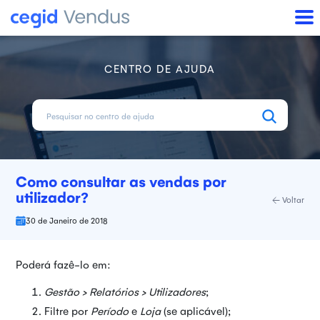
CENTRO DE AJUDA
Como consultar as vendas por
utilizador?
Voltar
30 de Janeiro de 2018
Poderá fazê-lo em:
Gestão > Relatórios > Utilizadores
;
Filtre por
Período
e
Loja
(se aplicável);