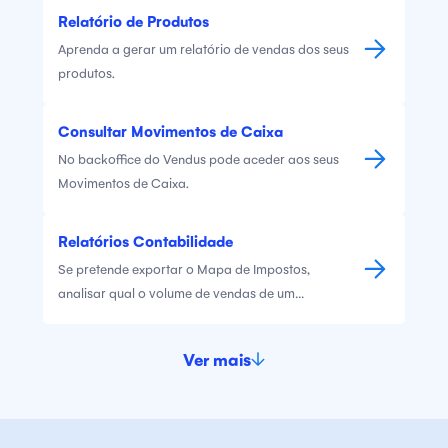
Relatório de Produtos
Aprenda a gerar um relatório de vendas dos seus
produtos.
Consultar Movimentos de Caixa
No backoffice do Vendus pode aceder aos seus
Movimentos de Caixa.
Relatórios Contabilidade
Se pretende exportar o Mapa de Impostos,
analisar qual o volume de vendas de um
determinado período ou saber qual a quantidade
associada a um produto que foi vendida ontem,
Ver mais
estes são os relatórios a consultar.