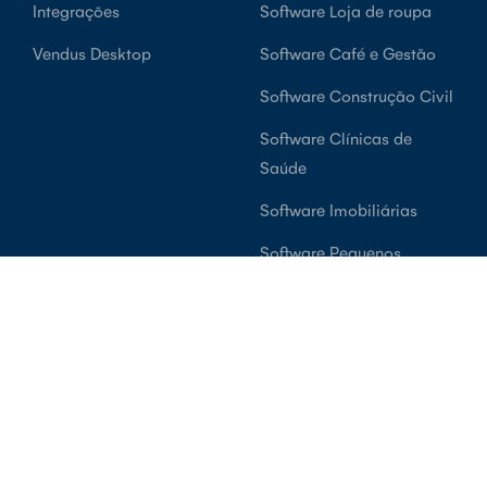
Integrações
Software Loja de roupa
Vendus Desktop
Software Café e Gestão
Software Construção Civil
Software Clínicas de
Saúde
Software Imobiliárias
Software Pequenos
Negócios
Suporte
Conta
Blog
Login
Centro de Ajuda
Criar Conta Grátis
Sobre Nós
Termos e Condições