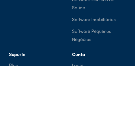
Saúde
Software Imobiliárias
Software Pequenos
Negócios
Suporte
Conta
Blog
Login
Centro de Ajuda
Criar Conta Grátis
Sobre Nós
Termos e Condições
API
Política de Privacidade
Contactos
Proteção de Dados
Livro de Reclamações