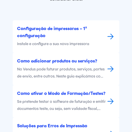
Configuração de impressoras - 1ª
configuração
Instale e configure a sua nova impressora
Como adicionar produtos ou serviços?
No Vendus pode faturar produtos, serviços, portes
de envio, entre outros. Neste guia explicámos como
poderá criar os diferentes tipos de itens na sua
conta.
Como ativar o Modo de Formação/Testes?
Se pretende testar o software de faturação e emitir
documentos teste, ou seja, sem validade fiscal,
poderá fazê-lo através do Vendus. Ative este
modo sempre que necessite, por motivos de teste
Soluções para Erros de Impressão
ou formação. Desative sempre que necessite emitir