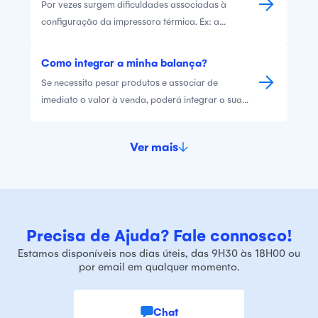
Por vezes surgem dificuldades associadas à
documentos reais, para comunicar posteriormente
configuração da impressora térmica. Ex: a
à AT.
impressora não imprime, a gaveta não abre, muito
papel impresso. Queremos simplificar o processo.
Como integrar a minha balança?
Assim, apresentamos aqui soluções associadas a
Se necessita pesar produtos e associar de
algumas dificuldades dete
imediato o valor à venda, poderá integrar a sua
balança com o Vendus.
Ver mais
Precisa de Ajuda? Fale connosco!
Estamos disponíveis nos dias úteis, das 9H30 às 18H00 ou
por email em qualquer momento.
Chat