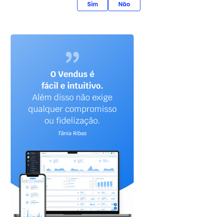
Sim
Não