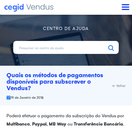
CENTRO DE AJUDA
Quais os métodos de pagamentos
disponíveis para subscrever o
Voltar
Vendus?
19 de Janeiro de 2018
Poderá efetuar o pagamento da subscrição do Vendus por
Multibanco
,
Paypal, MB Way
ou
Transferência Bancária
.