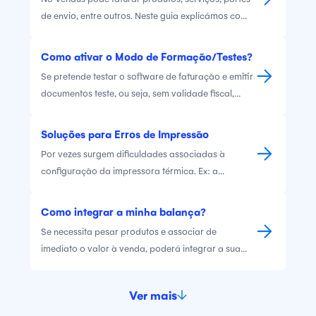
de envio, entre outros. Neste guia explicámos como
poderá criar os diferentes tipos de itens na sua
conta.
Como ativar o Modo de Formação/Testes?
Se pretende testar o software de faturação e emitir
documentos teste, ou seja, sem validade fiscal,
poderá fazê-lo através do Vendus. Ative este
modo sempre que necessite, por motivos de teste
Soluções para Erros de Impressão
ou formação. Desative sempre que necessite emitir
Por vezes surgem dificuldades associadas à
documentos reais, para comunicar posteriormente
configuração da impressora térmica. Ex: a
à AT.
impressora não imprime, a gaveta não abre, muito
papel impresso. Queremos simplificar o processo.
Como integrar a minha balança?
Assim, apresentamos aqui soluções associadas a
Se necessita pesar produtos e associar de
algumas dificuldades dete
imediato o valor à venda, poderá integrar a sua
balança com o Vendus.
Ver mais