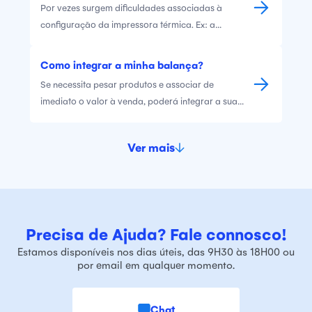
Por vezes surgem dificuldades associadas à
documentos reais, para comunicar posteriormente
configuração da impressora térmica. Ex: a
à AT.
impressora não imprime, a gaveta não abre, muito
papel impresso. Queremos simplificar o processo.
Como integrar a minha balança?
Assim, apresentamos aqui soluções associadas a
Se necessita pesar produtos e associar de
algumas dificuldades dete
imediato o valor à venda, poderá integrar a sua
balança com o Vendus.
Ver mais
Precisa de Ajuda? Fale connosco!
Estamos disponíveis nos dias úteis, das 9H30 às 18H00 ou
por email em qualquer momento.
Chat