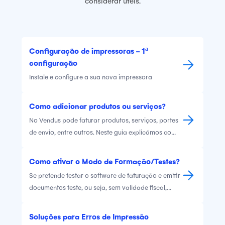
considerar úteis.
Configuração de impressoras - 1ª
configuração
Instale e configure a sua nova impressora
Como adicionar produtos ou serviços?
No Vendus pode faturar produtos, serviços, portes
de envio, entre outros. Neste guia explicámos como
poderá criar os diferentes tipos de itens na sua
conta.
Como ativar o Modo de Formação/Testes?
Se pretende testar o software de faturação e emitir
documentos teste, ou seja, sem validade fiscal,
poderá fazê-lo através do Vendus. Ative este
modo sempre que necessite, por motivos de teste
Soluções para Erros de Impressão
ou formação. Desative sempre que necessite emitir