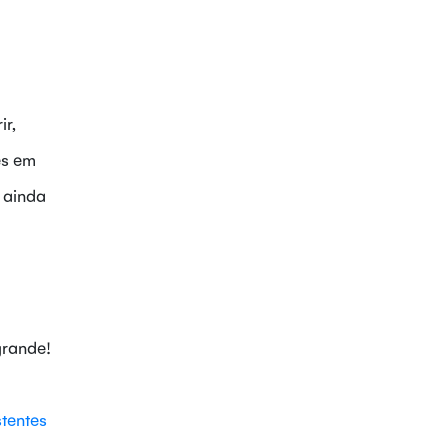
ir,
es em
 ainda
grande!
stentes