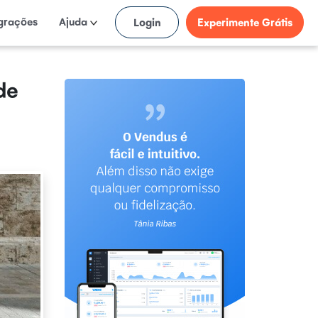
egrações
Ajuda
Login
Experimente Grátis
de