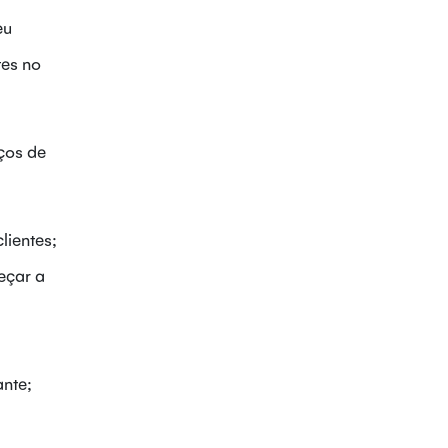
eu
tes no
iços de
lientes;
eçar a
ante;