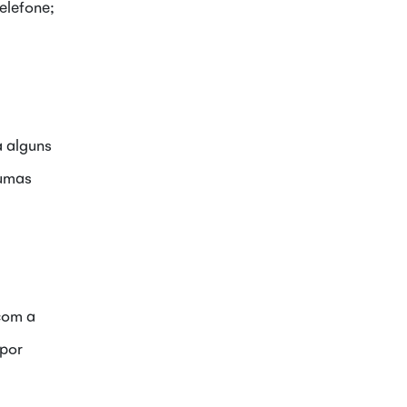
elefone;
a alguns
gumas
 com a
 por