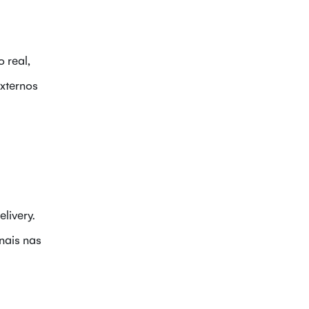
 real,
externos
livery.
nais nas