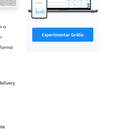
m o
m
 forma
delivery
nte