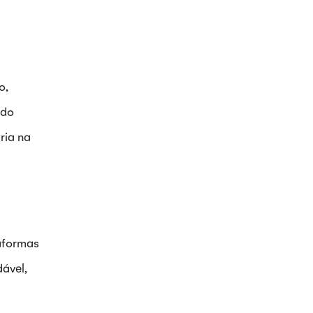
o,
 do
ria na
taformas
ável,