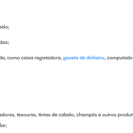
elo;
das;
da, como caixa registadora,
gaveta de dinheiro
, computado
dores, tesouras, tintas de cabelo, champôs e outros produ
lar;