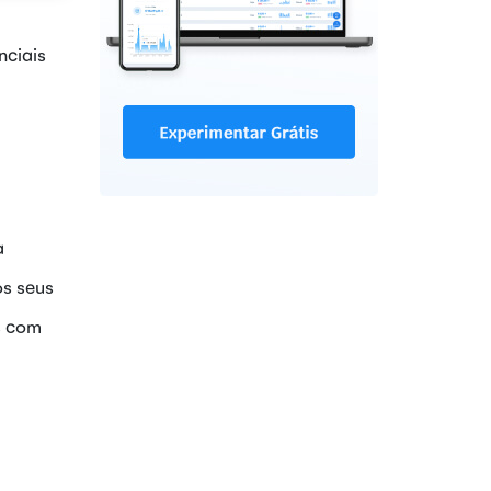
nciais
a
os seus
s com