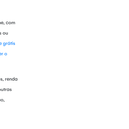
ne, com
s ou
 grátis
r o
s, renda
outras
ão,