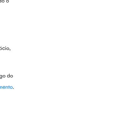
do o
ócio,
ngo do
amento
.