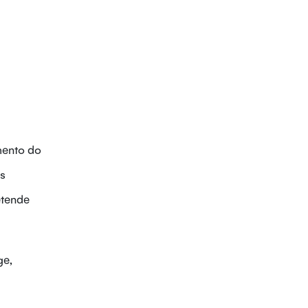
mento do
os
etende
ge,