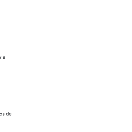
r e
tos de