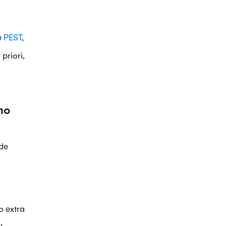
e
PEST
,
priori,
no
 de
o extra