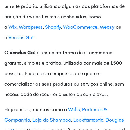
um site próprio, utilizando algumas das plataformas de
criação de websites mais conhecidas, como
a
Wix
,
Wordpress
,
Shopify
,
WooCommerce
,
Weasy
ou
o
Vendus Go!
.
O
Vendus Go!
é uma plataforma de e-commerce
gratuita, simples e prática, utilizada por mais de 1.500
pessoas. É ideal para empresas que querem
comercializar os seus produtos ou serviços online, sem
necessidade de recorrer a sistemas complexos.
Hoje em dia, marcas como a
Wells
,
Perfumes &
Companhia
,
Loja do Shampoo
,
Lookfantastic
,
Douglas
ou
Primor
têm uma grande influência e procura ao nível