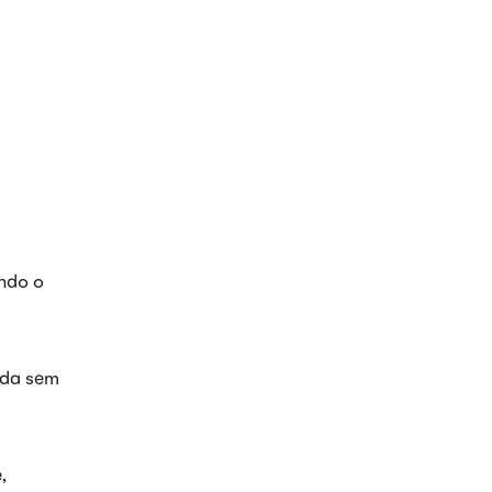
ando o
ada sem
,