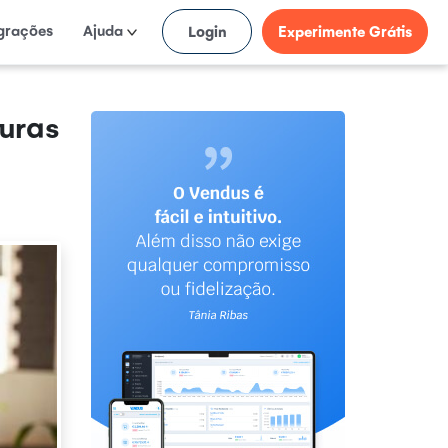
egrações
Ajuda
Login
Experimente Grátis
turas