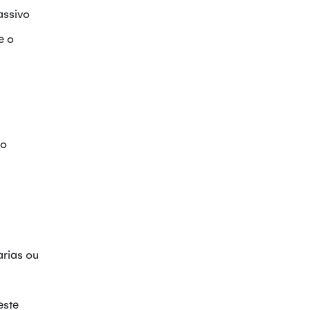
assivo
e o
ço
arias ou
este