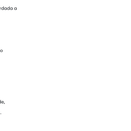
ordada a
do
de,
.