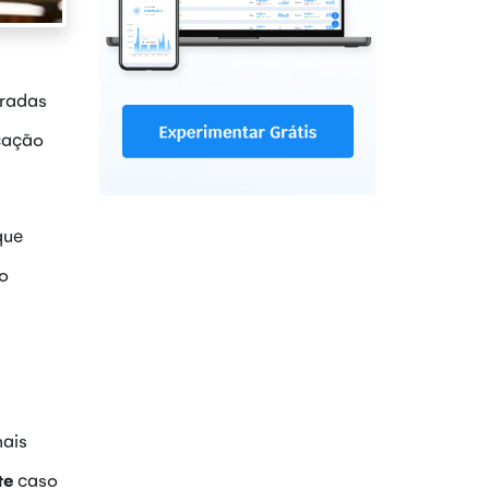
eradas
icação
que
do
mais
te
caso