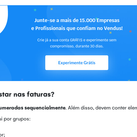
star nas faturas?
numeradas sequencialmente
. Além disso, devem conter el
i por grupos:
or;