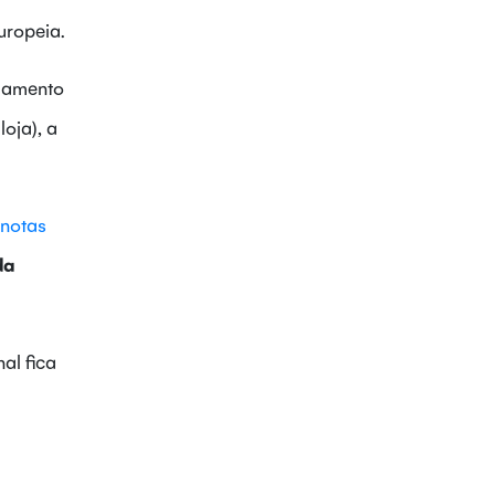
uropeia.
agamento
oja), a
notas
da
nal fica