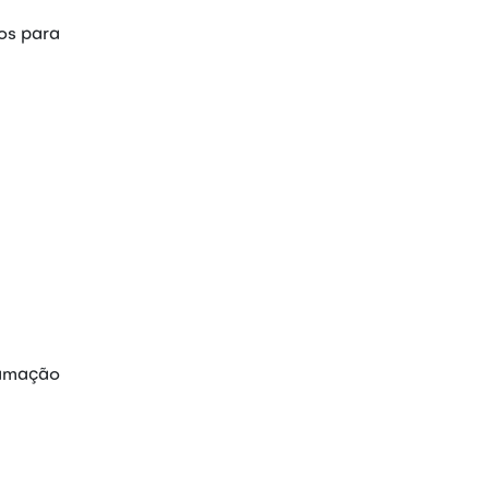
sos para
ramação