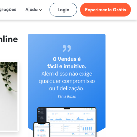
egrações
Ajuda
Login
Experimente Grátis
line