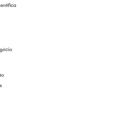
entifica
egócio
ão
s