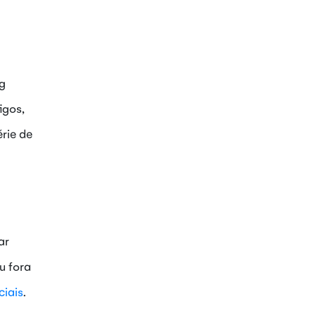
ng
igos,
érie de
ar
u fora
ciais
.