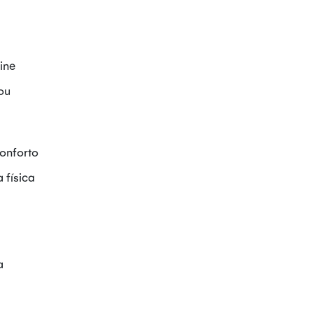
ine
ou
conforto
 física
a