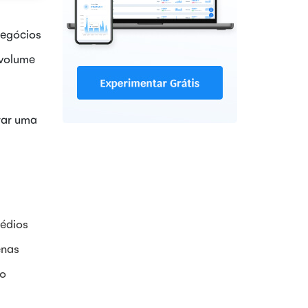
negócios
 volume
urar uma
médios
enas
ro