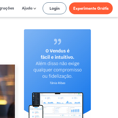
egrações
Ajuda
Login
Experimente Grátis