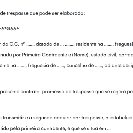
 de trespasse que pode ser elaborado:
ESPASSE
 C.C. nº ......, datado de ... ......., residente na ......., fregue
designada por Primeira Contraente e (Nome), estado civil, porta
sidente na ......., freguesia de ......, concelho de ......, adiante d
 presente contrato-promessa de trespasse que se regerá pe
e transmitir e a segunda adquirir por trespasse, o estabelec
ido pela primeira contraente, e que se situa em ...