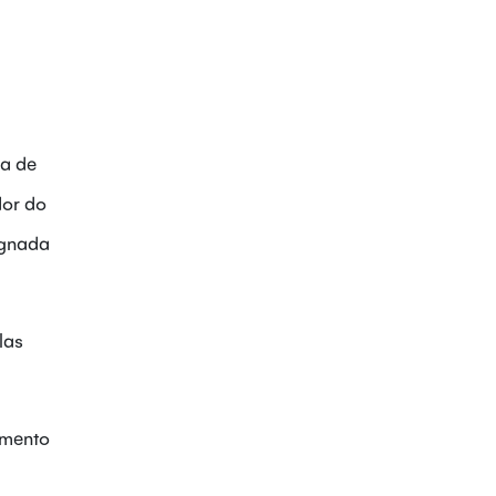
sia de
dor do
esignada
las
imento