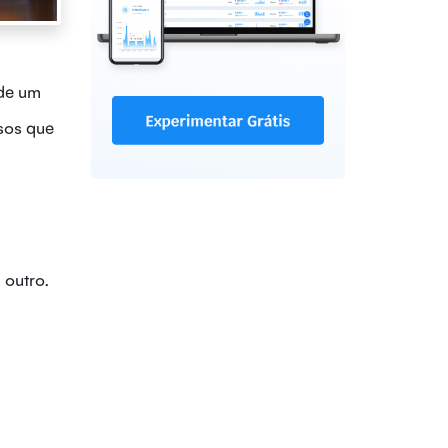
 de um
ssos que
 outro.