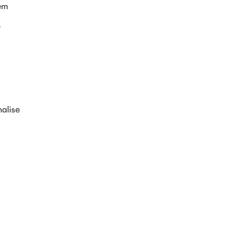
rem
.
alise