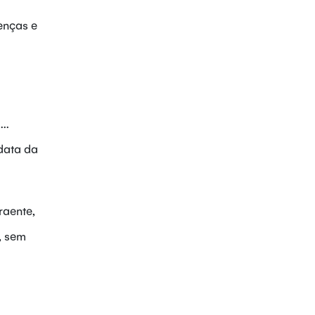
enças e
..
 data da
raente,
, sem