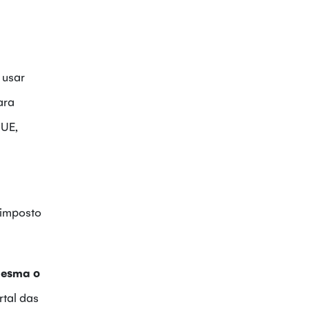
 usar
ara
 UE,
 imposto
mesma o
rtal das