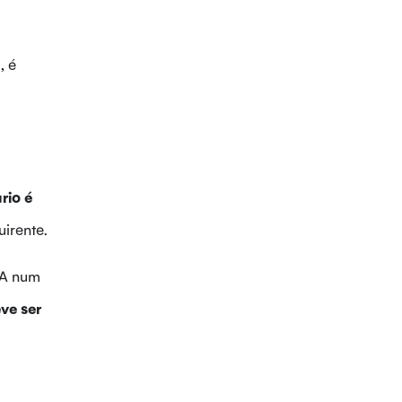
, é
rio é
irente.
VA num
ve ser