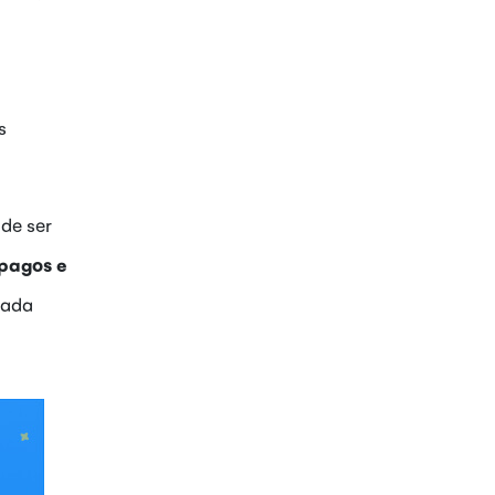
s
 de ser
 pagos e
cada