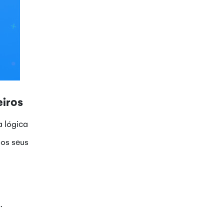
eiros
a lógica
 os seus
.