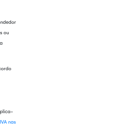
vendedor
s ou
ha
acordo
plica-
IVA nas