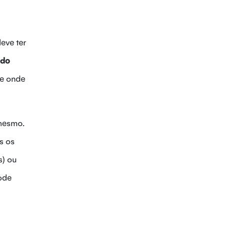
eve ter
 do
e onde
 mesmo.
s os
s) ou
ode