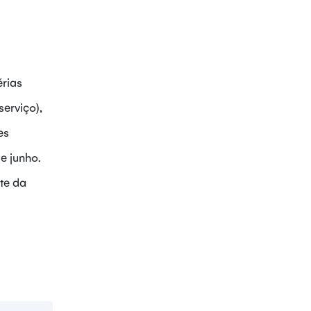
érias
serviço),
es
e junho.
te da