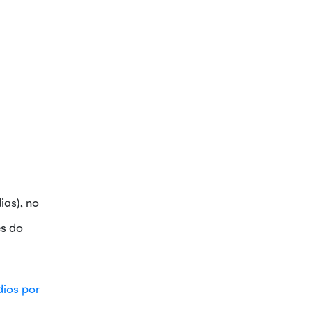
ias), no
es do
dios por