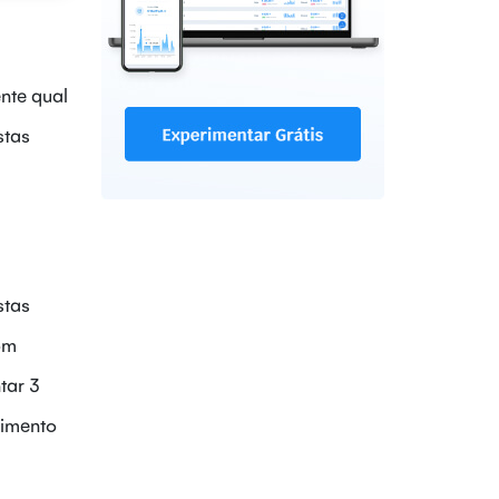
ente qual
stas
stas
om
tar 3
cimento