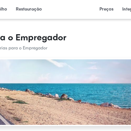
alho
Restauração
Preços
Int
ra o Empregador
érias para o Empregador