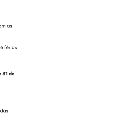
com as
e férias
e 31 de
adas