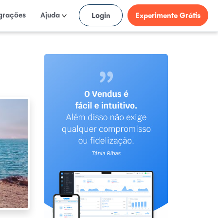
egrações
Ajuda
Login
Experimente Grátis