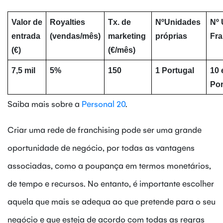
Valor de 
Royalties 
Tx. de 
NºUnidades 
Nº 
entrada 
(vendas/mês)
marketing 
próprias
Fr
(€)
(€/mês)
7,5 mil
5%
150
1 Portugal
10 
Por
Saiba mais sobre a
Personal 20
.
Criar uma rede de franchising pode ser uma grande
oportunidade de negócio, por todas as vantagens
associadas, como a poupança em termos monetários,
de tempo e recursos. No entanto, é importante escolher
aquela que mais se adequa ao que pretende para o seu
negócio e que esteja de acordo com todas as regras