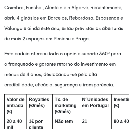
Coimbra, Funchal, Alentejo e o Algarve. Recentemente,
abriu 4 ginásios em Barcelos, Rebordosa, Esposende e
Valongo e ainda este ano, estão previstas as aberturas
de mais 2 espaços em Peniche e Braga.
Esta cadeia oferece todo o apoio e suporte 360º para
o franqueado e garante retorno do investimento em
menos de 4 anos, destacando-se pela alta
credibilidade, eficácia, segurança e transparência.
Valor de 
Royalties 
Tx. de 
NºUnidades 
Investi
entrada 
(€/mês)
marketing 
em Portugal
(€)
(€)
(€/mês)
20 a 40 
1€ por 
Não tem
21
80 a 40
mil
cliente