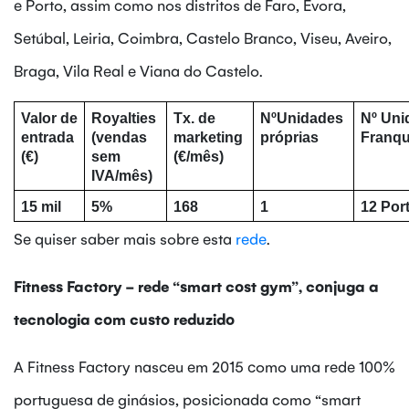
e Porto, assim como nos distritos de Faro, Évora,
Setúbal, Leiria, Coimbra, Castelo Branco, Viseu, Aveiro,
Braga, Vila Real e Viana do Castelo.
Valor de 
Royalties 
Tx. de 
NºUnidades 
Nº Uni
entrada 
(vendas 
marketing 
próprias
Franq
(€)
sem 
(€/mês)
IVA/mês)
15 mil
5%
168
1
12 Por
Se quiser saber mais sobre esta
rede
.
Fitness Factory - rede “smart cost gym”, conjuga a
tecnologia com custo reduzido
A Fitness Factory nasceu em 2015 como uma rede 100%
portuguesa de ginásios, posicionada como “smart