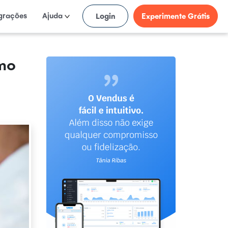
egrações
Ajuda
Login
Experimente Grátis
omo