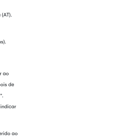
 (AT).
s).
r ao
pois de
".
 indicar
erido ao