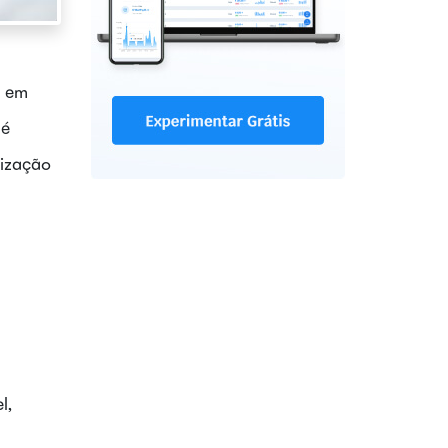
3 em
 é
lização
l,