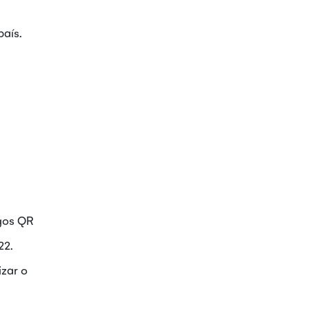
país.
igos QR
22.
izar o