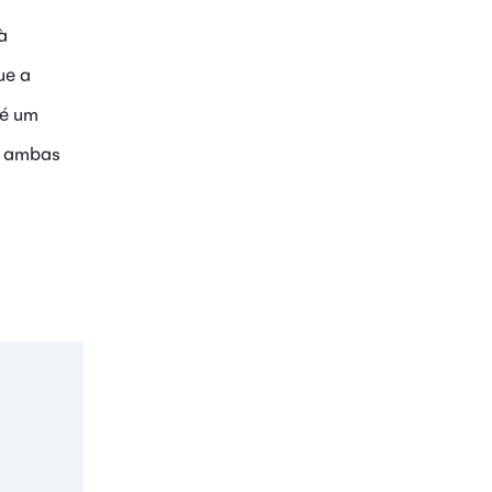
à
ue a
 é um
o, ambas