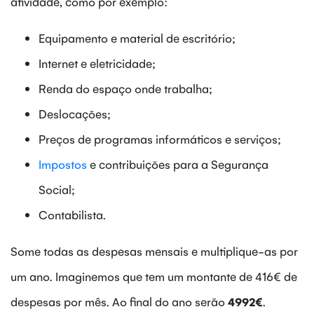
atividade, como por exemplo:
captação
de
Equipamento e material de escritório;
clientes,
Internet e eletricidade;
ajustes
Renda do espaço onde trabalha;
inesperados
ou
Deslocações;
períodos
Preços de programas informáticos e serviços;
de
Impostos
e contribuições para a Segurança
menor
atividade,
Social;
recomendo
Contabilista.
adicionar
uma
Some todas as despesas mensais e multiplique-as por
margem
um ano. Imaginemos que tem um montante de 416€ de
entre
20%
despesas por mês. Ao final do ano serão
4992€
.