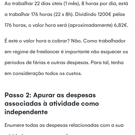
Ao trabalhar 22 dias úteis (1 mês), 8 horas por dia, está
a trabalhar 176 horas (22 x 8h). Dividindo 1200€ pelas
176 horas, o valor hora será (aproximadamente) 6,82€.
É este o valor hora a cobrar? Não. Como trabalhador
em regime de freelancer é importante não esquecer os
períodos de férias e outras despesas. Para tal, tenha
em consideração todos os custos.
Aplique
Para
uma
refletir
Margem
o
Passo 2: Apurar as despesas
de
tempo
associadas à atividade como
Segurança
dedicado
independente
a
Enumere todas as despesas relacionadas com a sua
tarefas
administrativas,