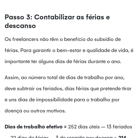
e
30%
Passo 3: Contabilizar as férias e
ao
descanso
valor
base
Os freelancers não têm o benefício do subsídio de
por
férias. Para garantir o bem-estar e qualidade de vida, é
hora,
como
importante ter alguns dias de férias durante o ano.
é
indicado
Assim, ao número total de dias de trabalho por ano,
por
deve subtrair os feriados, dias férias que pretende tirar
especialistas
e uns dias de impossibilidade para o trabalho por
no
setor.
doença ou outros motivos.
Dias de trabalho efetivo =
252 dias úteis – 13 feriados
– 22 dias de férias – 3 de recaída por doença =
214