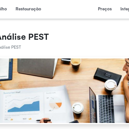
alho
Restauração
Preços
Int
Análise PEST
álise PEST