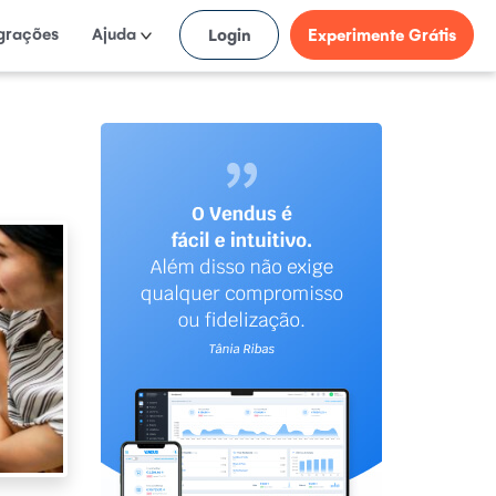
egrações
Ajuda
Login
Experimente Grátis