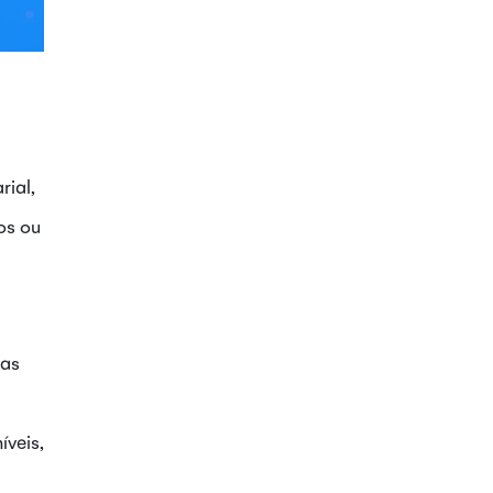
rial,
os ou
cas
íveis,