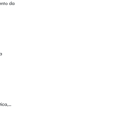
ento da
a
ca,...