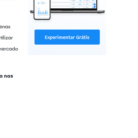
penas
ilizar
 mercado
da nas