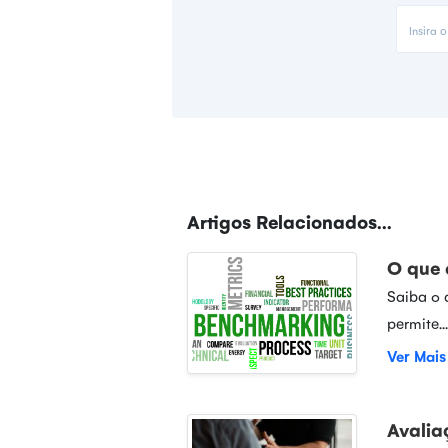
Artigos Relacionados...
O que 
Saiba o 
permite...
Ver Mais
Avalia