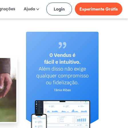
egrações
Ajuda
Login
Experimente Grátis