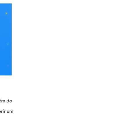
lém do
rir um