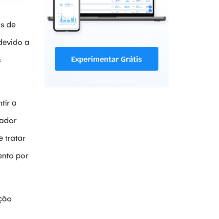
os de
devido a
s
tir a
gador
 tratar
ento por
ação