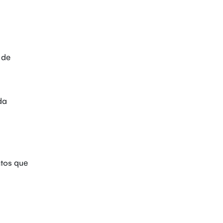
 de
da
tos que