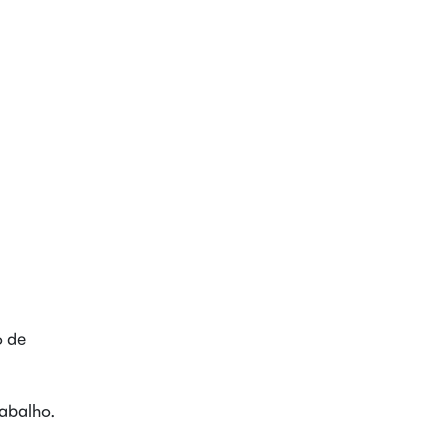
o de
rabalho.