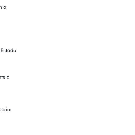
m a
 Estado
te a
perior