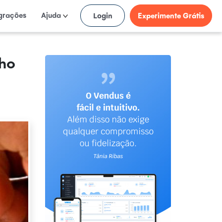
egrações
Ajuda
Login
Experimente Grátis
lho