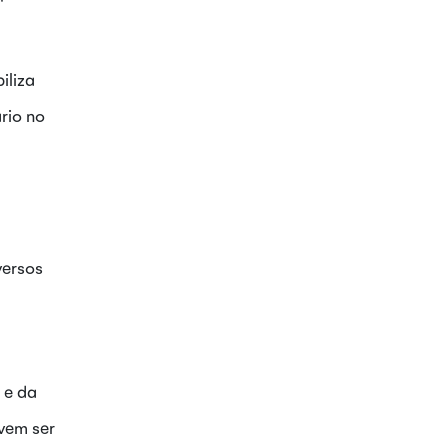
iliza
rio no
versos
 e da
vem ser