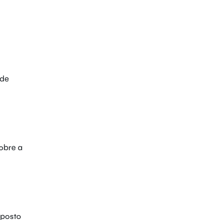
 de
obre a
mposto