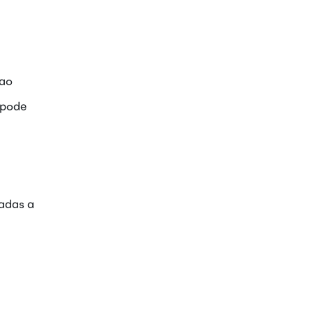
 ao
 pode
gadas a