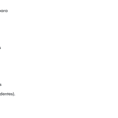
para
s
s
dentes).