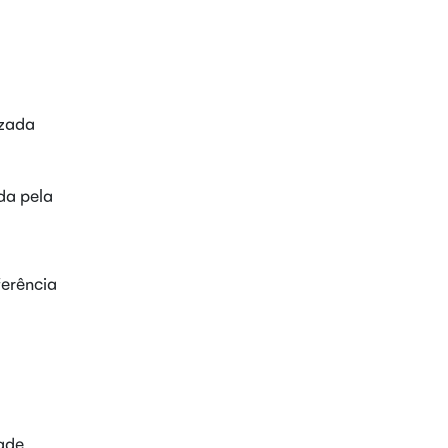
izada
da pela
ferência
dade