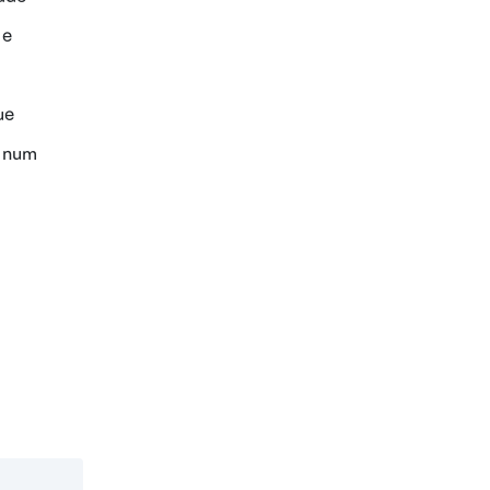
 e
ue
o num