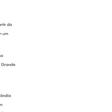
rtir da
om um
ma
a Grande
lândia
um