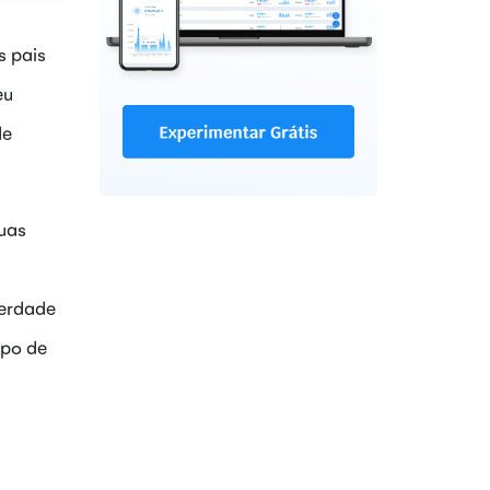
s pais
eu
de
duas
berdade
ipo de