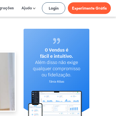
egrações
Ajuda
Login
Experimente Grátis