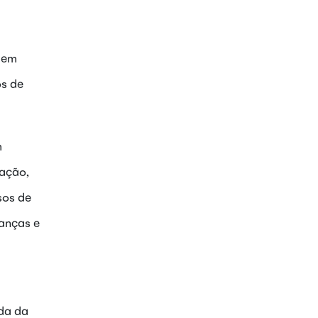
 em
os de
m
cação,
sos de
ianças e
nda da