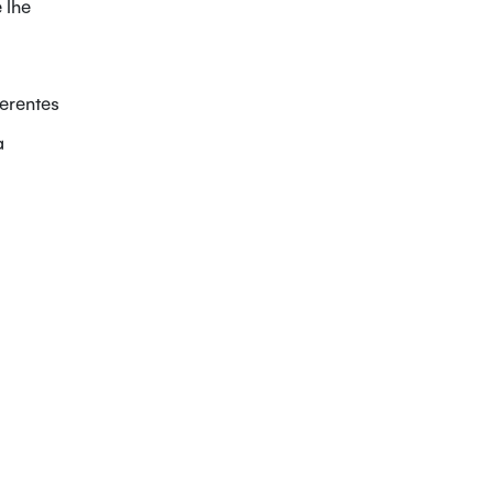
 lhe
ferentes
a