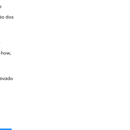
e
ção dos
e
-how,
levado