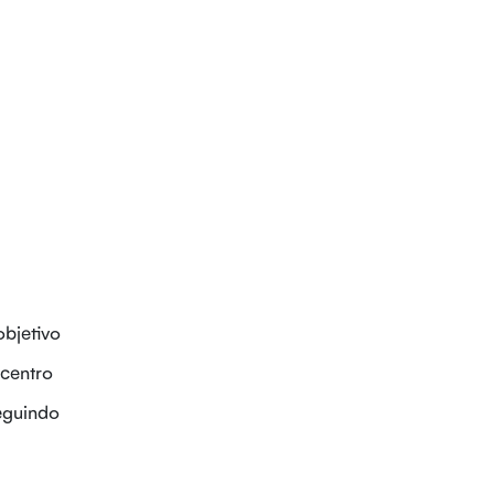
objetivo
 centro
eguindo