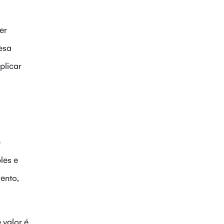
er
esa
plicar
e
les e
ento,
 valor é