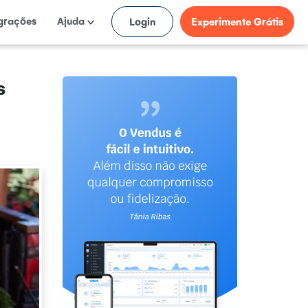
egrações
Ajuda
Login
Experimente Grátis
s