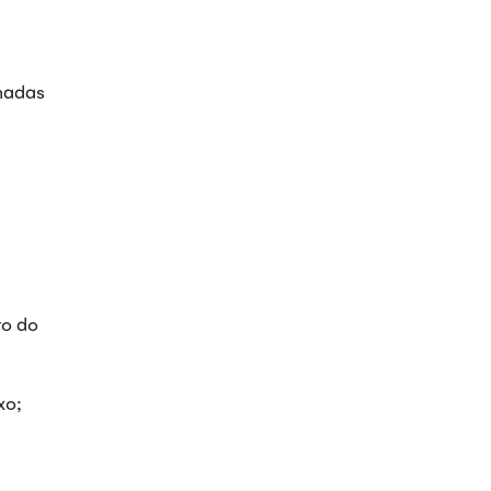
rmadas
to do
xo;