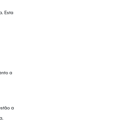
. Esta
ento a
estão a
a.