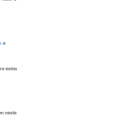
o
e
ra estas
em neste