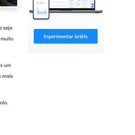
a seja
 muito
is um
s mais
olo.