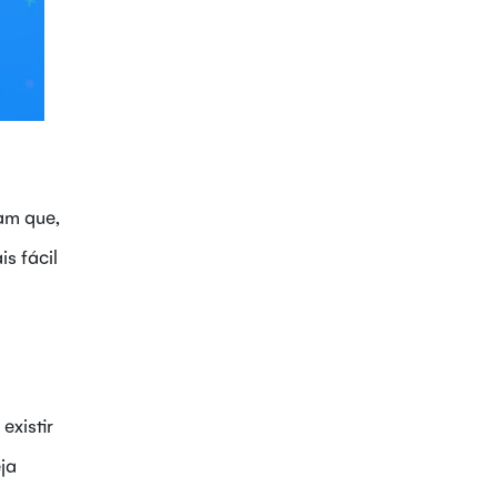
tam que,
s fácil
existir
eja