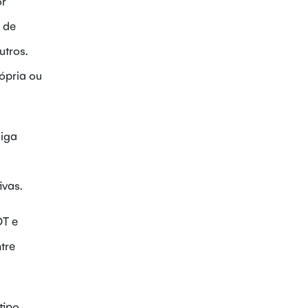
or
 de
utros.
ópria ou
siga
ivas.
OT e
tre
tipo