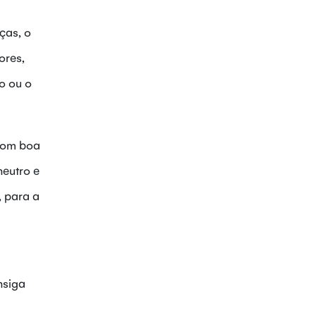
ças, o
ores,
o ou o
 com boa
neutro e
, para a
nsiga