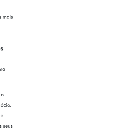
s mais
us
uma
 o
ócio.
 e
s seus