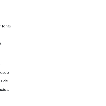
r tanto
s,
e
desde
es de
meios.