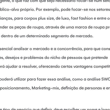
ente, o que faz com que seja necessário focar-se num set
úblico-alvo próprio. Por exemplo, pode focar-se nos setores
nças, para corpos plus size, de luxo, fast fashion e entre o
ender as peças de roupa, através de uma marca de roupa pr
, dentro de um determinado segmento de mercado.
ssencial analisar o mercado e a concorrência, para que con
es, desejos e problemas do nicho de pessoas que pretende
rá ajudar a resolver, oferecendo certas vantagens competit
oderá utilizar para fazer essa análise, como a análise SW
e posicionamento, Marketing-mix, definição de personas e en
tipo de negócio que definir, deve escolher um nome e logo