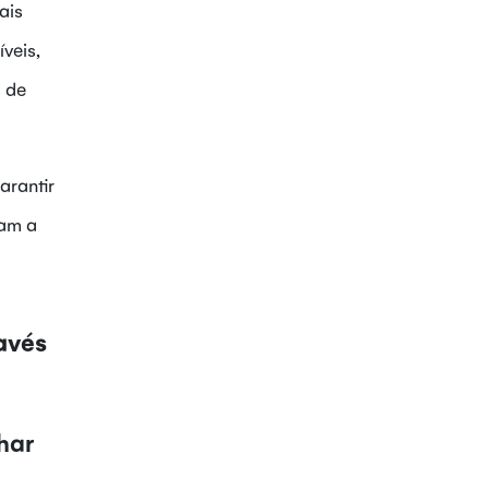
ais
veis,
 de
arantir
ram a
avés
har