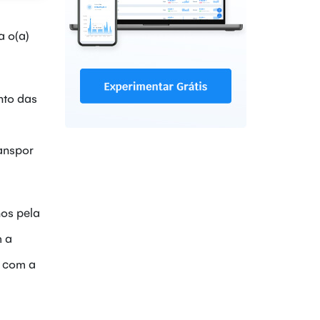
a o(a)
nto das
anspor
nos pela
m a
, com a