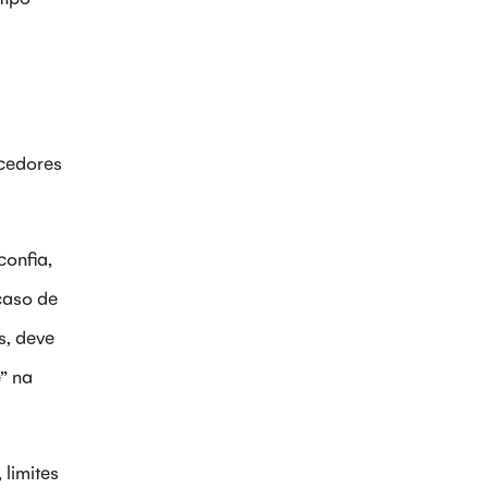
ecedores
confia,
caso de
s, deve
” na
limites