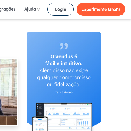
egrações
Ajuda
Login
Experimente Grátis