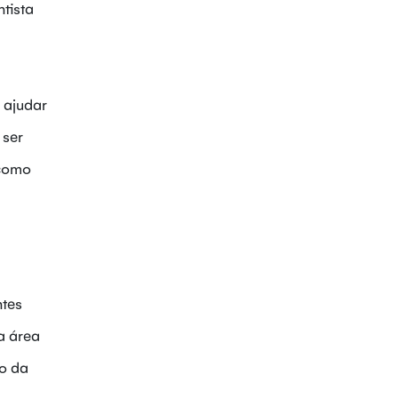
tista
 ajudar
 ser
 como
ntes
a área
go da