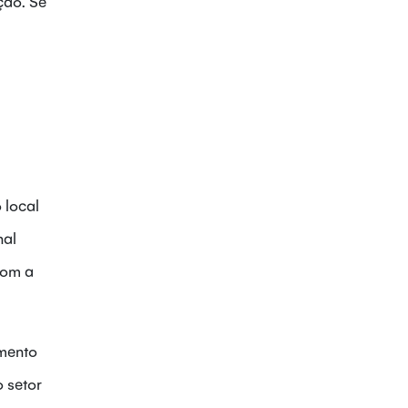
ção. Se
 local
nal
com a
imento
o setor