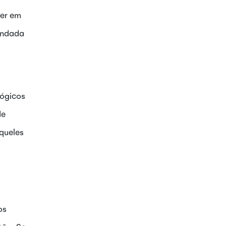
cer em
mendada
lógicos
de
aqueles
os