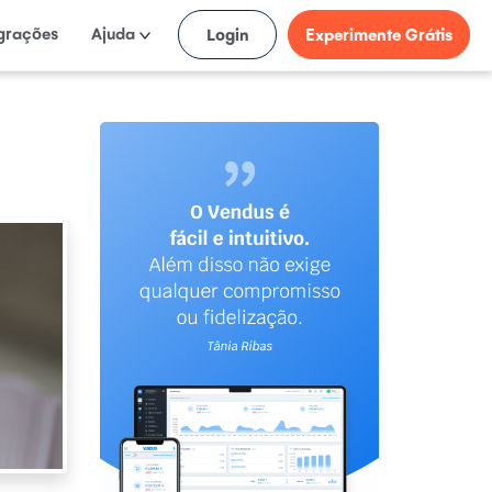
egrações
Ajuda
Login
Experimente Grátis