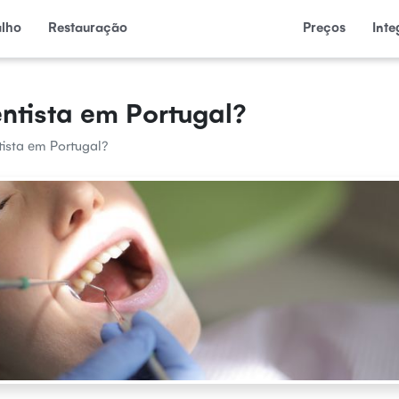
alho
Restauração
Preços
Int
entista em Portugal?
tista em Portugal?