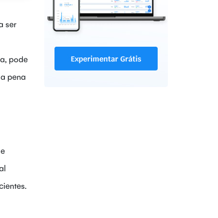
a ser
a, pode
 a pena
de
al
ientes.