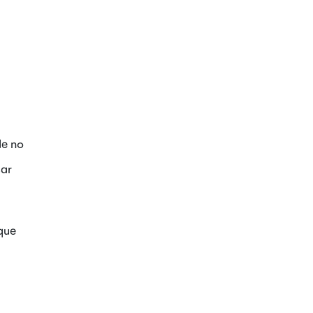
de no
sar
que